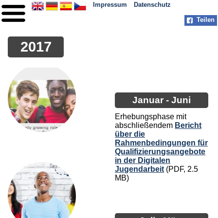
Impressum
Datenschutz
Teilen
HOME
2017
ÜBER UNS
PARTNER
PRAXIS
Januar - Juni
MEILENSTEINE
Erhebungsphase mit
abschließendem
Bericht
KONTAKT
über die
Rahmenbedingungen für
Qualifizierungsangebote
in der Digitalen
Jugendarbeit
(PDF, 2.5
MB)